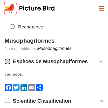
Musophagiformes
Musophagiformes
Nom scientifique:
Espèces de
Musophagiformes
Touracos
Facebook
Twitter
LinkedIn
Email
Share
Scientific Classification