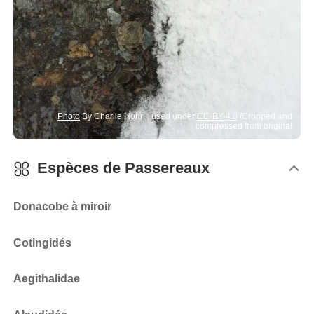
Photo
By Charlie Hohn , used under
CC-BY-4.0
/Cropped and
compressed from original
Espèces de
Passereaux
Donacobe à miroir
Cotingidés
Aegithalidae