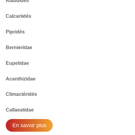
Alaudidés
Calcariidés
Pipridés
Bernieridae
Eupetidae
Acanthizidae
Climactéridés
Callaeatidae
En savoir plus