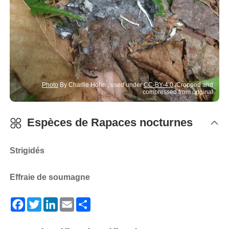
Photo
By Charlie Hohn , used under
CC-BY-4.0
/Cropped and
compressed from original
Espèces de
Rapaces nocturnes
Strigidés
Effraie de soumagne
Facebook
Twitter
LinkedIn
Email
Share